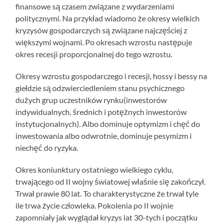
finansowe są czasem związane z wydarzeniami
politycznymi. Na przykład wiadomo że okresy wielkich
kryzysów gospodarczych są związane najczęściej z
większymi wojnami. Po okresach wzrostu następuje
okres recesji proporcjonalnej do tego wzrostu.
Okresy wzrostu gospodarczego i recesji, hossy i bessy na
giełdzie są odzwierciedleniem stanu psychicznego
dużych grup uczestników rynku(inwestorów
indywidualnych, średnich i potężnych inwestorów
instytucjonalnych). Albo dominuje optymizm i chęć do
inwestowania albo odwrotnie, dominuje pesymizm i
niechęć do ryzyka.
Okres koniunktury ostatniego wielkiego cyklu,
trwającego od II wojny światowej właśnie się zakończył.
Trwał prawie 80 lat. To charakterystyczne że trwał tyle
ile trwa życie człowieka. Pokolenia po II wojnie
zapomniały jak wyglądał kryzys lat 30-tych i początku