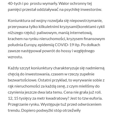
40-tych i po prostu wymarły. Walor ochronny tej
pamięci przestał oddziaływać na psychikę inwestorów.
Koniunktura od wojny rozwijała się niepowstrzymanie,
przerywana tylko kilkuletnimi kryzysami(korektami cykli
niższego rzędu): paliwowym, manią internetową,
krachem na rynku nieruchomości, kryzysem finansowym
południa Europy, epidemią COVID-19 itp. Po dołkach
zawsze następował powrót do hossy i względnego
wzrostu.
Każdy szczyt koniunktury charakteryzuje się nadmierną
chęcią do inwestowania, czasem w rzeczy zupełnie
bezwartościowe. Ostatni przykład, to wyrywanie sobie z
rąk nieruchomości za każdą cenę, z czym mieliśmy do
czynienia jeszcze dwa lata temu. Cena nie grała już roli.
12, 15 tysięcy za metr kwadratowy? Jest to tzw euforia.
Przegrzanie rynku. Występuje tuż przed odwróceniem
trendu. Dopiero podwyżki stóp otrzeźwiły