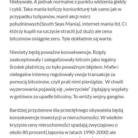
Niebywałe. A jednak normalne z punktu widzenia giełdy
i cykli. Taka mania kończy koniunkturę tak samo jak w
przypadku tulipanów, manii akcji mórz
południowych(South Seas Mania), internet mania itd. Ci
którzy kupili na szczycie stracili już dużo ale cena
bitcoinów osiągnie zero. Tyle dokładnie są warte.
Niestety będą poważne konsekwencje. Rządy
zaakceptowały i zalegalizowały bitcoin jako legalny
środek płatniczy, co było poważnym błędem. Mafie i
nielegalne interesy regulowały swoje transakcje za
pomocą bitcoinów, czyli prali nimi pieniądze. W chwili
wyzerowania pojawią się „wierzyciele” żądający wypłaty
w gotówce za upadłe bitcoiny. To wróży wojny gangów.
Bardziej przyziemne dla przeciętnego obywatela będą
konsekwencje inwestycji w nieruchomości. W wielkim
kryzysie ceny nieruchomości spadają zwyczajowo o
około 80 procent(Japonia w latach 1990-2000) ale