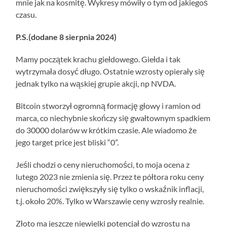
mnie jak na kosmitę. Wykresy mówiły o tym od jakiegoś
czasu.
P.S.(dodane 8 sierpnia 2024)
Mamy początek krachu giełdowego. Giełda i tak
wytrzymała dosyć długo. Ostatnie wzrosty opierały się
jednak tylko na wąskiej grupie akcji, np NVDA.
Bitcoin stworzył ogromną formację głowy i ramion od
marca, co niechybnie skończy się gwałtownym spadkiem
do 30000 dolarów w krótkim czasie. Ale wiadomo że
jego target price jest bliski “0”.
Jeśli chodzi o ceny nieruchomości, to moja ocena z
lutego 2023 nie zmienia się. Przez te półtora roku ceny
nieruchomości zwiększyły się tylko o wskaźnik inflacji,
t.j. około 20%. Tylko w Warszawie ceny wzrosły realnie.
Złoto ma jeszcze niewielki potencjał do wzrostu na