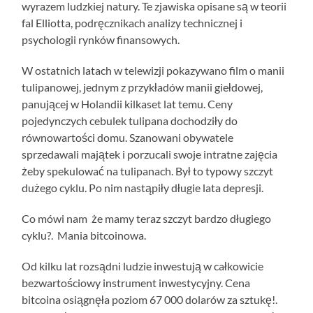
wyrazem ludzkiej natury. Te zjawiska opisane są w teorii
fal Elliotta, podręcznikach analizy technicznej i
psychologii rynków finansowych.
W ostatnich latach w telewizji pokazywano film o manii
tulipanowej, jednym z przykładów manii giełdowej,
panującej w Holandii kilkaset lat temu. Ceny
pojedynczych cebulek tulipana dochodziły do
równowartości domu. Szanowani obywatele
sprzedawali majątek i porzucali swoje intratne zajęcia
żeby spekulować na tulipanach. Był to typowy szczyt
dużego cyklu. Po nim nastąpiły długie lata depresji.
Co mówi nam że mamy teraz szczyt bardzo długiego
cyklu?. Mania bitcoinowa.
Od kilku lat rozsądni ludzie inwestują w całkowicie
bezwartościowy instrument inwestycyjny. Cena
bitcoina osiągnęła poziom 67 000 dolarów za sztukę!.