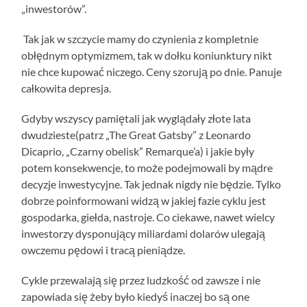
„inwestorów”.
Tak jak w szczycie mamy do czynienia z kompletnie
obłędnym optymizmem, tak w dołku koniunktury nikt
nie chce kupować niczego. Ceny szorują po dnie. Panuje
całkowita depresja.
Gdyby wszyscy pamiętali jak wyglądały złote lata
dwudzieste(patrz „The Great Gatsby” z Leonardo
Dicaprio, „Czarny obelisk” Remarque’a) i jakie były
potem konsekwencje, to może podejmowali by mądre
decyzje inwestycyjne. Tak jednak nigdy nie będzie. Tylko
dobrze poinformowani widzą w jakiej fazie cyklu jest
gospodarka, giełda, nastroje. Co ciekawe, nawet wielcy
inwestorzy dysponujący miliardami dolarów ulegają
owczemu pędowi i tracą pieniądze.
Cykle przewalają się przez ludzkość od zawsze i nie
zapowiada się żeby było kiedyś inaczej bo są one