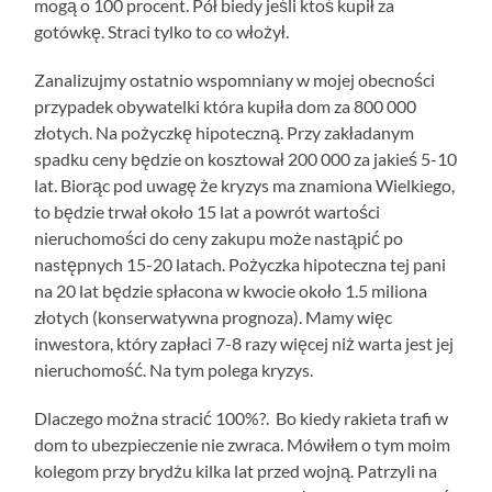
mogą o 100 procent. Pół biedy jeśli ktoś kupił za
gotówkę. Straci tylko to co włożył.
Zanalizujmy ostatnio wspomniany w mojej obecności
przypadek obywatelki która kupiła dom za 800 000
złotych. Na pożyczkę hipoteczną. Przy zakładanym
spadku ceny będzie on kosztował 200 000 za jakieś 5-10
lat. Biorąc pod uwagę że kryzys ma znamiona Wielkiego,
to będzie trwał około 15 lat a powrót wartości
nieruchomości do ceny zakupu może nastąpić po
następnych 15-20 latach. Pożyczka hipoteczna tej pani
na 20 lat będzie spłacona w kwocie około 1.5 miliona
złotych (konserwatywna prognoza). Mamy więc
inwestora, który zapłaci 7-8 razy więcej niż warta jest jej
nieruchomość. Na tym polega kryzys.
Dlaczego można stracić 100%?. Bo kiedy rakieta trafi w
dom to ubezpieczenie nie zwraca. Mówiłem o tym moim
kolegom przy brydżu kilka lat przed wojną. Patrzyli na