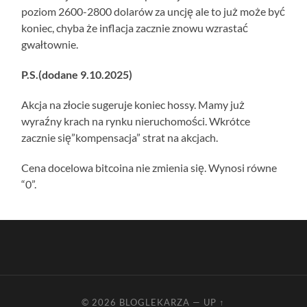
poziom 2600-2800 dolarów za uncję ale to już może być
koniec, chyba że inflacja zacznie znowu wzrastać
gwałtownie.
P.S.(dodane 9.10.2025)
Akcja na złocie sugeruje koniec hossy. Mamy już
wyraźny krach na rynku nieruchomości. Wkrótce
zacznie się”kompensacja” strat na akcjach.
Cena docelowa bitcoina nie zmienia się. Wynosi równe
“0”.
© 2026
BLOGLEKARZA
—
UP ↑