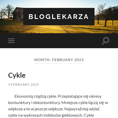
BLOGLEKARZA
Toggle
Toggle
search
mobile
field
menu
MONTH:
FEBRUARY 2023
Cykle
3 FEBRUARY 2023
Ekonomią rządzą cykle. Przeplatające się okresy
koniunktury i dekoniunktury. Mniejsze cykle łączą się w
większe a te w jeszcze większe. Najwyraźniej widać
cykle na wykresach indeksów giełdowych. Cykle