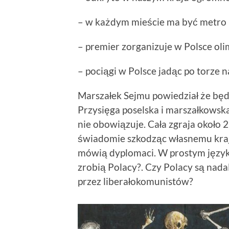
– w każdym mieście ma być metro
– premier zorganizuje w Polsce ol
– pociągi w Polsce jadąc po torze n
Marszałek Sejmu powiedział że będz
Przysięga poselska i marszałkowska 
nie obowiązuje. Cała zgraja około 
świadomie szkodząc własnemu kraj
mówią dyplomaci. W prostym języku,
zrobią Polacy?. Czy Polacy są nada
przez liberałokomunistów?