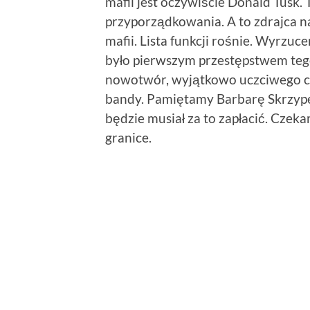
mafii jest oczywiście Donald Tusk.
przyporządkowania. A to zdrajca n
mafii. Lista funkcji rośnie. Wyrzu
było pierwszym przestępstwem teg
nowotwór, wyjątkowo uczciwego czł
bandy. Pamiętamy Barbarę Skrzypek, 
będzie musiał za to zapłacić. Czek
granice.