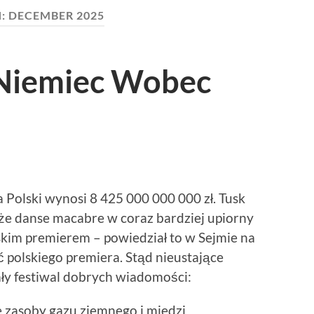
:
DECEMBER 2025
 Niemiec Wobec
a Polski wynosi 8 425 000 000 000 zł. Tusk
oże danse macabre w coraz bardziej upiorny
olskim premierem – powiedział to w Sejmie na
 polskiego premiera. Stąd nieustające
ły festiwal dobrych wiadomości:
 zasoby gazu ziemnego i miedzi