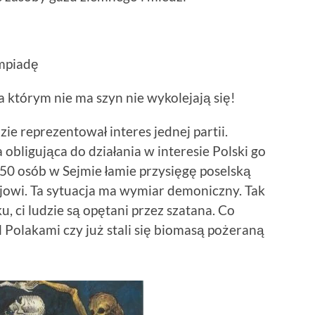
impiadę
a którym nie ma szyn nie wykolejają się!
ie reprezentował interes jednej partii.
obligująca do działania w interesie Polski go
250 osób w Sejmie łamie przysięgę poselską
owi. Ta sytuacja ma wymiar demoniczny. Tak
 ci ludzie są opętani przez szatana. Co
l Polakami czy już stali się biomasą pożeraną