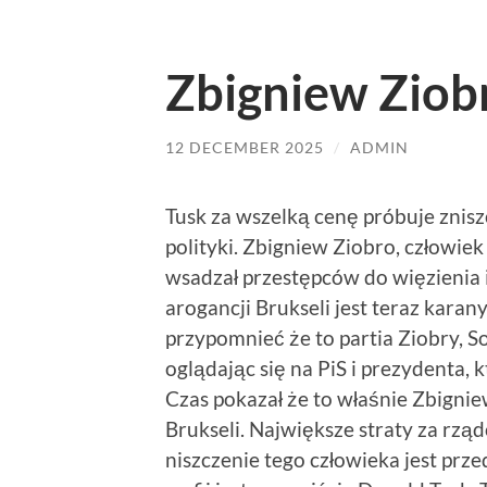
Zbigniew Ziobr
12 DECEMBER 2025
/
ADMIN
Tusk za wszelką cenę próbuje znisz
polityki. Zbigniew Ziobro, człowie
wsadzał przestępców do więzienia 
arogancji Brukseli jest teraz karan
przypomnieć że to partia Ziobry, S
oglądając się na PiS i prezydenta, 
Czas pokazał że to właśnie Zbignie
Brukseli. Największe straty za rzą
niszczenie tego człowieka jest pr