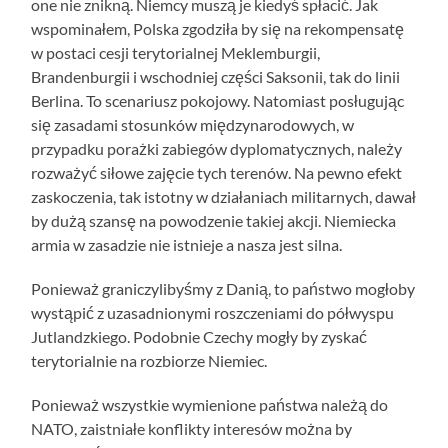
one nie znikną. Niemcy muszą je kiedyś spłacić. Jak
wspominałem, Polska zgodziła by się na rekompensatę
w postaci cesji terytorialnej Meklemburgii,
Brandenburgii i wschodniej części Saksonii, tak do linii
Berlina. To scenariusz pokojowy. Natomiast posługując
się zasadami stosunków międzynarodowych, w
przypadku porażki zabiegów dyplomatycznych, należy
rozważyć siłowe zajęcie tych terenów. Na pewno efekt
zaskoczenia, tak istotny w działaniach militarnych, dawał
by dużą szansę na powodzenie takiej akcji. Niemiecka
armia w zasadzie nie istnieje a nasza jest silna.
Ponieważ graniczylibyśmy z Danią, to państwo mogłoby
wystąpić z uzasadnionymi roszczeniami do półwyspu
Jutlandzkiego. Podobnie Czechy mogły by zyskać
terytorialnie na rozbiorze Niemiec.
Ponieważ wszystkie wymienione państwa należą do
NATO, zaistniałe konflikty interesów można by