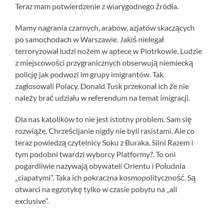
Teraz mam potwierdzenie z wiarygodnego źródła.
Mamy nagrania czarnych, arabów, azjatów skaczących
po samochodach w Warszawie. Jakiś nielegał
terroryzował ludzi nożem w aptece w Piotrkowie. Ludzie
z miejscowości przygranicznych obserwują niemiecką
policję jak podwozi im grupy imigrantów. Tak
zagłosowali Polacy. Donald Tusk przekonał ich że nie
należy brać udziału w referendum na temat imigracji.
Dla nas katolików to nie jest istotny problem. Sam się
rozwiąże. Chrześcijanie nigdy nie byli rasistami. Ale co
teraz powiedzą czytelnicy Soku z Buraka, Silni Razem i
tym podobni twardzi wyborcy Platformy?. To oni
pogardliwie nazywają obywateli Orientu i Południa
„ciapatymi”. Taka ich pokraczna kosmopolityczność. Są
otwarci na egzotykę tylko w czasie pobytu na „all
exclusive”.