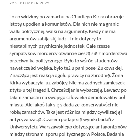
22 SEPTEMBER 2025
To co widzimy po zamachu na Charliego Kirka obrazuje
istotę upodlenia komunistów. Dla nich nie ma granic
walki politycznej, walki na argumenty. Kiedy nie ma
argumentów zabija się ludzi. I nie dotyczy to
niestabilnych psychicznie jednostek. Całe rzesze
sympatyków mordercy otwarcie cieszą się z morderstwa
przeciwnika politycznego. Było to wśród studentów,
nawet części wojska, było też u pani poseł Żukowskiej.
Znacząca jest reakcja ogółu prawicy na zbrodnię. Żona
Kirka wybaczyła już zabójcy. Nie ma żadnych zamieszek
z tytułu tej tragedii. Chrześcijanie wybaczają. Lewacy, po
takim zamachu na swojego człowieka demolowaliby pół
miasta. Ale jakoś tak się składa że konserwatyści nie
robią zamachów. Taka jest różnica między cywilizacją i
antycywilizacją. Czasem podaje się wyniki badań z
Uniwersytetu Warszawskiego dotyczące antagonizmów
między stronami sporu politycznego w Polsce. Badania