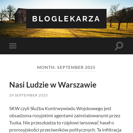
BLOGLEKARZA
Toggle
Toggle
search
mobile
field
menu
MONTH:
SEPTEMBER 2025
Nasi Ludzie w Warszawie
29 SEPTEMBER 2025
SKW czyli Służba Kontrwywiadu Wojskowego jest
obsadzona rosyjskimi agentami zainstalowanymi przez
Tuska. Nie przeszkadza to rządowi lansować haseł o
prorosyjskości przeciwników politycznych. Ta infiltracja