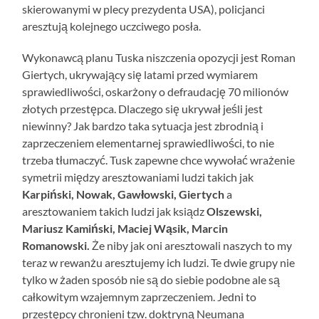
skierowanymi w plecy prezydenta USA), policjanci
aresztują kolejnego uczciwego posła.
Wykonawcą planu Tuska niszczenia opozycji jest Roman
Giertych, ukrywający się latami przed wymiarem
sprawiedliwości, oskarżony o defraudację 70 milionów
złotych przestępca. Dlaczego się ukrywał jeśli jest
niewinny? Jak bardzo taka sytuacja jest zbrodnią i
zaprzeczeniem elementarnej sprawiedliwości, to nie
trzeba tłumaczyć. Tusk zapewne chce wywołać wrażenie
symetrii między aresztowaniami ludzi takich jak
Karpiński, Nowak, Gawłowski, Giertych
a
aresztowaniem takich ludzi jak ksiądz
Olszewski,
Mariusz Kamiński, Maciej Wąsik, Marcin
Romanowski.
Że niby jak oni aresztowali naszych to my
teraz w rewanżu aresztujemy ich ludzi. Te dwie grupy nie
tylko w żaden sposób nie są do siebie podobne ale są
całkowitym wzajemnym zaprzeczeniem. Jedni to
przestępcy chronieni tzw. doktryną Neumana