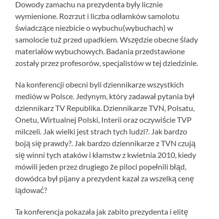
Dowody zamachu na prezydenta były licznie
wymienione. Rozrzut i liczba odłamków samolotu
świadczące niezbicie o wybuchu(wybuchach) w
samolocie tuż przed upadkiem. Wszędzie obecne ślady
materiałów wybuchowych. Badania przedstawione
zostały przez profesorów, specjalistów w tej dziedzinie.
Na konferencji obecni byli dziennikarze wszystkich
mediów w Polsce. Jedynym, który zadawał pytania był
dziennikarz TV Republika. Dziennikarze TVN, Polsatu,
Onetu, Wirtualnej Polski, Interii oraz oczywiście TVP
milczeli. Jak wielki jest strach tych ludzi?. Jak bardzo
boją się prawdy?. Jak bardzo dziennikarze z TVN czują
się winni tych ataków i kłamstw z kwietnia 2010, kiedy
mówili jeden przez drugiego że piloci popełnili błąd,
dowódca był pijany a prezydent kazał za wszelką cenę
lądować?
Ta konferencja pokazała jak zabito prezydenta i elitę