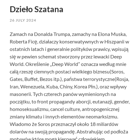
Dzieło Szatana
26 JULY 2024
Zamach na Donalda Trumpa, zamachy na Elona Muska,
Roberta Ficę, działaczy konserwatywnych w Hiszpanii w
ostatnich latach i generalnie polityków prawicy, wpisują
się w pewien schemat stworzony przez lewacki Deep
World. Określenie „Deep World” oznacza według mnie
całą rzeszę ciemnych postaci wielkiego biznesu(Soros,
Gates, Buffet, Bezos itp.), państwa terrorystyczne(Rosja,
Iran, Wenezuela, Kuba, Chiny, Korea Płn.), oraz wpływy
masonerii. Tych czterech panów wymienionych na
początku, to front propagandy aborcji, eutanazji, gender,
homoseksualizmu, cancel culture, antropogenicznej
zmiany klimatu i innych elementów neomarksizmu.
Wiadomo że Soros przeznaczył około 18 miliardów
dolarów na swoją propagandę. Abstrahując od podłoża
motywów które mogą kierować człowiekiem