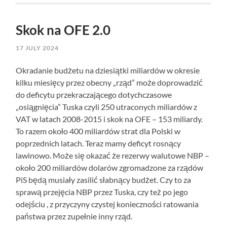
Skok na OFE 2.0
17 JULY 2024
Okradanie budżetu na dziesiątki miliardów w okresie
kilku miesięcy przez obecny „rząd” może doprowadzić
do deficytu przekraczającego dotychczasowe
„osiągnięcia” Tuska czyli 250 utraconych miliardów z
VAT w latach 2008-2015 i skok na OFE – 153 miliardy.
To razem około 400 miliardów strat dla Polski w
poprzednich latach. Teraz mamy deficyt rosnący
lawinowo. Może się okazać że rezerwy walutowe NBP –
około 200 miliardów dolarów zgromadzone za rządów
PiS będą musiały zasilić słabnący budżet. Czy to za
sprawą przejęcia NBP przez Tuska, czy też po jego
odejściu , z przyczyny czystej konieczności ratowania
państwa przez zupełnie inny rząd.