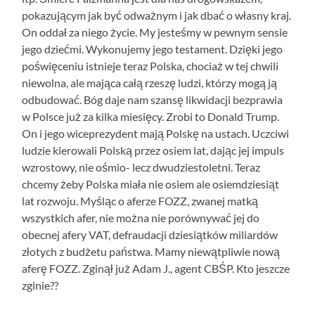
pokazującym jak być odważnym i jak dbać o własny kraj.
On oddał za niego życie. My jesteśmy w pewnym sensie
jego dziećmi. Wykonujemy jego testament. Dzięki jego
poświęceniu istnieje teraz Polska, chociaż w tej chwili
niewolna, ale mająca całą rzeszę ludzi, którzy mogą ją
odbudować. Bóg daje nam szansę likwidacji bezprawia
w Polsce już za kilka miesięcy. Zrobi to Donald Trump.
On i jego wiceprezydent mają Polskę na ustach. Uczciwi
ludzie kierowali Polską przez osiem lat, dając jej impuls
wzrostowy, nie ośmio- lecz dwudziestoletni. Teraz
chcemy żeby Polska miała nie osiem ale osiemdziesiąt
lat rozwoju. Myśląc o aferze FOZZ, zwanej matką
wszystkich afer, nie można nie porównywać jej do
obecnej afery VAT, defraudacji dziesiątków miliardów
złotych z budżetu państwa. Mamy niewątpliwie nową
aferę FOZZ. Zginął już Adam J., agent CBŚP. Kto jeszcze
zginie??