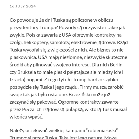
16 JULY 2024
Co powoduje że dni Tuska są policzone w obliczu
prezydentury Trumpa? Powody są oczywiste i takie jak
zwykle. Polska zawarła z USA olbrzymie kontrakty na
czołgi, helikoptery, samoloty, elektrownie jądrowe. Rząd
Tuska wycofał się z większości z nich. Ale biznes to nie
piaskownica. USA mają niezłomne, niezwykle skuteczne
środki aby pilnować swojego interesu. Dla nich Berlin
czy Bruksela to małe pieski pałętające się między ich(i
Izraela) nogami. Z tego tytułu Trump bardzo szybko
pozbędzie się Tuska i jego rządu. Firmy muszą zarobić
swoje tak jak było ustalone. Brzeziński może już
zaczynać się pakować. Ogromne kontrakty zawarte
przez PiS za ich rządów są pułapką, w którą Tusk musiał
w końcu wpaść.
Należy oczekiwać wielkiej kampanii “robienia łaski”
Trumpowi przez Tuska. Taka jest jego natura. Może