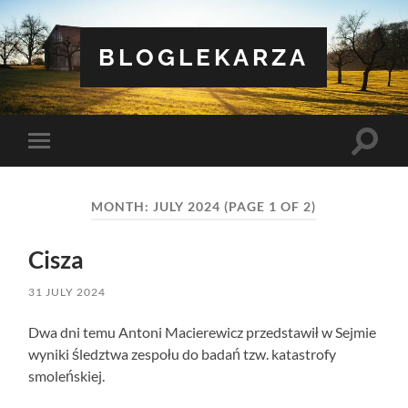
BLOGLEKARZA
Toggle
Toggle
search
mobile
field
menu
MONTH:
JULY 2024
(PAGE 1 OF 2)
Cisza
31 JULY 2024
Dwa dni temu Antoni Macierewicz przedstawił w Sejmie
wyniki śledztwa zespołu do badań tzw. katastrofy
smoleńskiej.