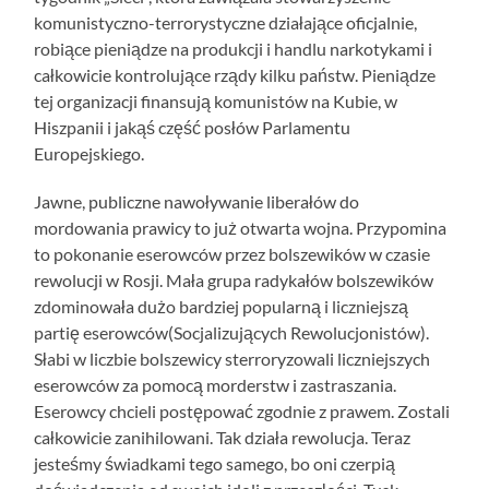
komunistyczno-terrorystyczne działające oficjalnie,
robiące pieniądze na produkcji i handlu narkotykami i
całkowicie kontrolujące rządy kilku państw. Pieniądze
tej organizacji finansują komunistów na Kubie, w
Hiszpanii i jakąś część posłów Parlamentu
Europejskiego.
Jawne, publiczne nawoływanie liberałów do
mordowania prawicy to już otwarta wojna. Przypomina
to pokonanie eserowców przez bolszewików w czasie
rewolucji w Rosji. Mała grupa radykałów bolszewików
zdominowała dużo bardziej popularną i liczniejszą
partię eserowców(Socjalizujących Rewolucjonistów).
Słabi w liczbie bolszewicy sterroryzowali liczniejszych
eserowców za pomocą morderstw i zastraszania.
Eserowcy chcieli postępować zgodnie z prawem. Zostali
całkowicie zanihilowani. Tak działa rewolucja. Teraz
jesteśmy świadkami tego samego, bo oni czerpią