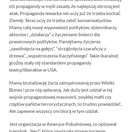
ich propagandy w myśl zasady że najlepszą obroną jest
atak. Propaganda lewacka nie uczy już że trzeba kochać
Ziemię. Teraz uczy że trzeba zabić konserwatystów.
Mamy całą masę wypowiedzi polityków, dziennikarzy,
aktorów i „działaczy” z życzeniami śmierci dla
prawicowych polityków. Pamiętamy życzenia
„zawiśnięcia na gałęzi”, “strząśnięcia szarańczy z
drzewa”, „wypatroszenia Kaczyńskiego”. Takie (karalne)
groźby stały się standardem propagandy
lewicy/liberałów w USA.
Mamy brutalizację życia zainspirowaną przez Wielki
Biznes i prze nią opłacaną. Jak duży jest udział w tej
wojnie propagandowej masonerii, zwykłej mafii czy
rządów państw terrorystycznych, to trudno powiedzieć.
Ale zapewne wszyscy oni biorą w tym udział.
Jest organizacja w Ameryce Południowej, co opisywał
tygodnik „Sieci”, która zawiązała stowarzyszenie