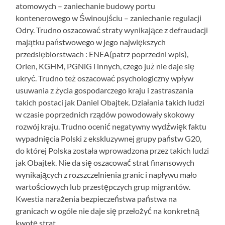
atomowych – zaniechanie budowy portu
kontenerowego w Świnoujściu – zaniechanie regulacji
Odry. Trudno oszacować straty wynikające z defraudacji
majątku państwowego w jego największych
przedsiębiorstwach : ENEA(patrz poprzedni wpis),
Orlen, KGHM, PGNiG i innych, czego już nie daje się
ukryć. Trudno też oszacować psychologiczny wpływ
usuwania z życia gospodarczego kraju i zastraszania
takich postaci jak Daniel Obajtek. Działania takich ludzi
w czasie poprzednich rządów powodowały skokowy
rozwój kraju. Trudno ocenić negatywny wydźwięk faktu
wypadnięcia Polski z ekskluzywnej grupy państw G20,
do której Polska została wprowadzona przez takich ludzi
jak Obajtek. Nie da się oszacować strat finansowych
wynikających z rozszczelnienia granic i napływu mało
wartościowych lub przestępczych grup migrantów.
Kwestia narażenia bezpieczeństwa państwa na
granicach w ogóle nie daje się przełożyć na konkretną
kwotę strat.