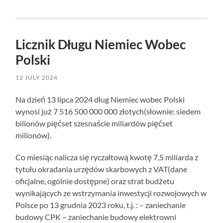
Licznik Długu Niemiec Wobec
Polski
12 JULY 2024
Na dzień 13 lipca 2024 dług Niemiec wobec Polski
wynosi już 7 516 500 000 000 złotych(słownie: siedem
bilionów pięćset szesnaście miliardów pięćset
milionów).
Co miesiąc nalicza się ryczałtową kwotę 7,5 miliarda z
tytułu okradania urzędów skarbowych z VAT(dane
oficjalne, ogólnie dostępne) oraz strat budżetu
wynikających ze wstrzymania inwestycji rozwojowych w
Polsce po 13 grudnia 2023 roku, t.j. : – zaniechanie
budowy CPK – zaniechanie budowy elektrowni