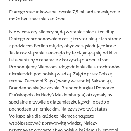
Dlatego szacunkowe naliczenie 7,5 miliarda miesięcznie
może być znacznie zaniżone.
Nie wiemy czy Niemcy będą w stanie spłacić ten dług.
Dlatego zaproponowałem cesję terytorialną z ich strony
z podziałem Berlina między obydwa sąsiadujące kraje.
Takie rozwiązanie zamknęło by tę ciągnącą się od kilku
lat awanturę o reparacje z korzyścią dla obu stron.
Proponujemy Niemcom udogodnienia dla autochtonów
niemieckich pod polską władzą. Zajęte przez Polskę
tereny: Zachodni Śląsk(zwany wcześniej Saksonią),
Brandenpolska(wcześniej Brandenburgia) i Pomorze
Duńskopolskie(kiedyś Meklemburgia) otrzymały by
specjalne przywileje dla zamieszkujących je osób o
pochodzeniu niemieckim. Należy stworzyć status
Volkspolaka dla każdego Niemca chcącego
współpracować z prawowitą władzą. Należy
przyznawać obywatelstwo polskie każdemu Niemcowi