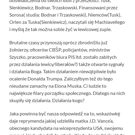
doświadczenia od swoich idoli z przeszłości. Tusk,
Sienkiewicz, Bodnar, Trzaskowski. Finansowani przez
Sorosa( studia: Bodnar i Trzaskowski), Niemców(Tusk),
Orlen za Tuska(Sienkiewicz), naczytali się Machiavellego
i myślą że tak można sobie żyć w lewicowej zupie.
Brutalne czasy przynoszą oprócz zbrodni(ilu już
żołnierzy, oficerów CBŚP, policjantów, ministrów
Szyszko, pracowników biura PiS itd. zostało zabitych
przez działania lewicy/liberałów?) także otwarte sygnały
i działania Boga. Takim działaniem niewątpliwie było
ocalenie Donalda Trumpa. Zaliczyłbym też do tego
nieudane zamachy na Elona Muska. Ci ludzie to
największe filary porządku społecznego. Dlatego na nich
skupiły się działania. Działania kogo?
Jaka powinna być nasza odpowiedź na to, wskazówkę
daje reprymenda jakiej udzieliła matka J.D. Vance’a,
obecnego kandydata na wiceprezydenta USA, swojemu