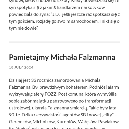
synowi, kiedy chodził do szkoły. Kiedy dowiedziała się że
syn spotyka się z jakimś handlarzem narkotyków
powiedziała do syna: “J.D. , jeśli jeszcze raz spotkasz się z
tym gościem, rozjadę go swoim samochodem. I nikt się o
tym nie dowie”.
Pamiętajmy Michała Falzmanna
18 JULY 2024
Dzisiaj jest 33 rocznica zamordowania Michała
Falzmanna. Był prawdziwym bohaterem. Podniósł alarm
wykrywając aferę FOZZ. Postkomuna, która wymyśliła
sobie zabór majątku państwowego po transformacji
ustrojowej, ukarała Falzmanna śmiercią. Takie były lata
90-te. Dzika rzeczywistość agentów SB i nowej „elity” –
Geremków, Michników, Kuroniów, Wałęsów, Pawlaków
itp. Śmierć Falzmanna jest dla nas drogowskazem,