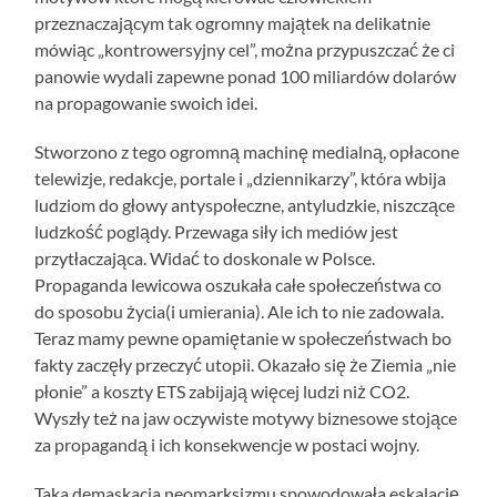
przeznaczającym tak ogromny majątek na delikatnie
mówiąc „kontrowersyjny cel”, można przypuszczać że ci
panowie wydali zapewne ponad 100 miliardów dolarów
na propagowanie swoich idei.
Stworzono z tego ogromną machinę medialną, opłacone
telewizje, redakcje, portale i „dziennikarzy”, która wbija
ludziom do głowy antyspołeczne, antyludzkie, niszczące
ludzkość poglądy. Przewaga siły ich mediów jest
przytłaczająca. Widać to doskonale w Polsce.
Propaganda lewicowa oszukała całe społeczeństwa co
do sposobu życia(i umierania). Ale ich to nie zadowala.
Teraz mamy pewne opamiętanie w społeczeństwach bo
fakty zaczęły przeczyć utopii. Okazało się że Ziemia „nie
płonie” a koszty ETS zabijają więcej ludzi niż CO2.
Wyszły też na jaw oczywiste motywy biznesowe stojące
za propagandą i ich konsekwencje w postaci wojny.
Taka demaskacja neomarksizmu spowodowała eskalację