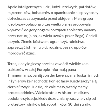
Apele inteligentnych ludzi, ludzi uczciwych, patriotów,
męczenników, bohaterów o opamiętanie nie przynosiły
dotychczas zatrzymania przed obłędem. Mała grupa
ideologów opłacona przez wielki biznes próbowała
wywrócić do góry nogami porządek społeczny nadany
przez naturę(albo jak wielu uważa, przez Boga). Chcieli
uczynić Ziemię bóstwem, ograniczyć rolnictwo,
zaprzeczyć istnieniu płci, rodziny, bez skrupułów
mordować dzieci.
Teraz, kiedy logiczny przekaz zawiódł, wielkie koła
traktorów w całej Europie informują pana
Timmermansa, panią von der Leyen, pana Tuska i innych
inżynierów że nadchodzi koniec farsy. Kiedy zaczynają
cierpieć zwykli ludzie, ich całe masy, wtedy mamy
protest oddolny. Wielokrotnie w historii mieliśmy
podobne sytuacje, kiedy duże zmiany zaczynały się od
protestów rolników lub robotników. 30 dni strajku