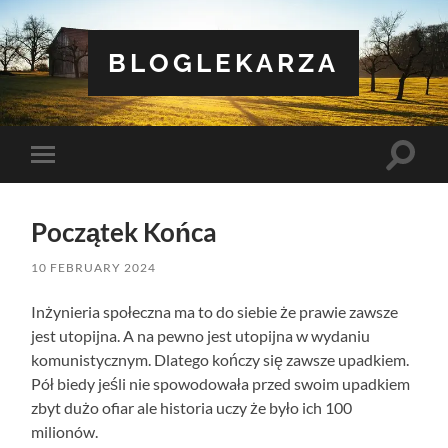
BLOGLEKARZA
Toggle
Toggle
search
mobile
field
menu
Początek Końca
10 FEBRUARY 2024
Inżynieria społeczna ma to do siebie że prawie zawsze
jest utopijna. A na pewno jest utopijna w wydaniu
komunistycznym. Dlatego kończy się zawsze upadkiem.
Pół biedy jeśli nie spowodowała przed swoim upadkiem
zbyt dużo ofiar ale historia uczy że było ich 100
milionów.