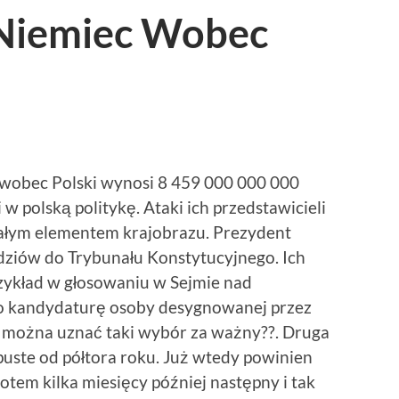
 Niemiec Wobec
 wobec Polski wynosi 8 459 000 000 000
 w polską politykę. Ataki ich przedstawicieli
tałym elementem krajobrazu. Prezydent
ędziów do Trybunału Konstytucyjnego. Ich
zykład w głosowaniu w Sejmie nad
o kandydaturę osoby desygnowanej przez
zy można uznać taki wybór za ważny??. Druga
uste od półtora roku. Już wtedy powinien
tem kilka miesięcy później następny i tak