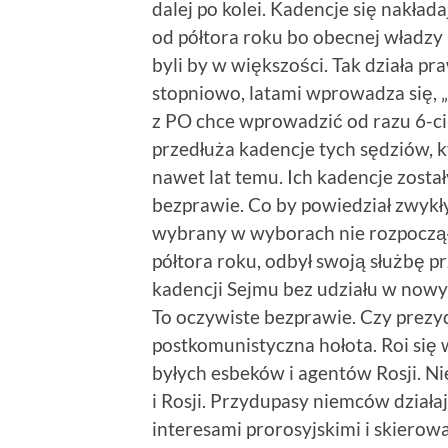
dalej po kolei. Kadencje się nakład
od półtora roku bo obecnej władzy b
byli by w większości. Tak działa p
stopniowo, latami wprowadza się, 
z PO chce wprowadzić od razu 6-ci
przedłuża kadencje tych sędziów, kt
nawet lat temu. Ich kadencje został
bezprawie. Co by powiedział zwykły
wybrany w wyborach nie rozpoczął 
półtora roku, odbył swoją służbę p
kadencji Sejmu bez udziału w nowy
To oczywiste bezprawie. Czy prezy
postkomunistyczna hołota. Roi si
byłych esbeków i agentów Rosji. N
i Rosji. Przydupasy niemców działaj
interesami prorosyjskimi i skiero