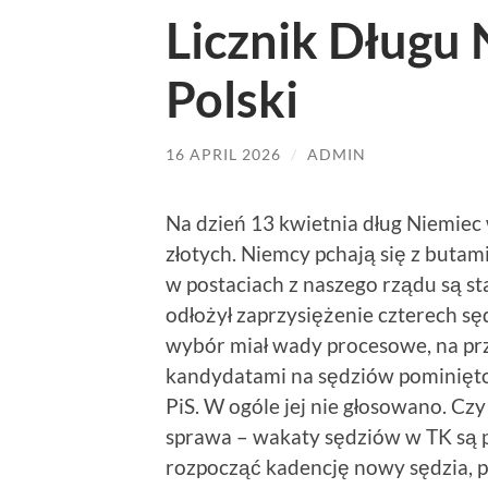
Licznik Długu
Polski
16 APRIL 2026
/
ADMIN
Na dzień 13 kwietnia dług Niemiec
złotych. Niemcy pchają się z butami
w postaciach z naszego rządu są s
odłożył zaprzysiężenie czterech s
wybór miał wady procesowe, na pr
kandydatami na sędziów pominięt
PiS. W ogóle jej nie głosowano. C
sprawa – wakaty sędziów w TK są p
rozpocząć kadencję nowy sędzia, po