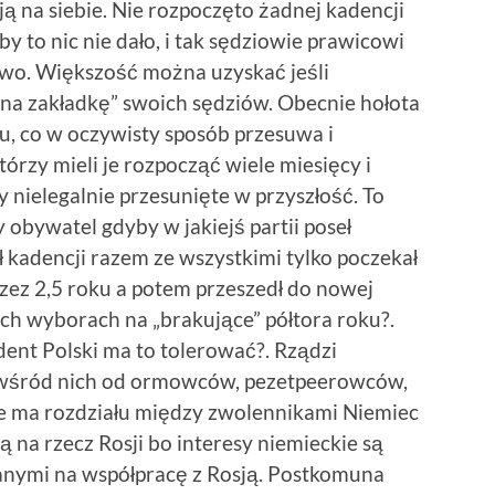
ają na siebie. Nie rozpoczęto żadnej kadencji
y to nic nie dało, i tak sędziowie prawicowi
rawo. Większość można uzyskać jeśli
„na zakładkę” swoich sędziów. Obecnie hołota
u, co w oczywisty sposób przesuwa i
órzy mieli je rozpocząć wiele miesięcy i
y nielegalnie przesunięte w przyszłość. To
 obywatel gdyby w jakiejś partii poseł
kadencji razem ze wszystkimi tylko poczekał
rzez 2,5 roku a potem przeszedł do nowej
ch wyborach na „brakujące” półtora roku?.
dent Polski ma to tolerować?. Rządzi
ę wśród nich od ormowców, pezetpeerowców,
ie ma rozdziału między zwolennikami Niemiec
ą na rzecz Rosji bo interesy niemieckie są
wanymi na współpracę z Rosją. Postkomuna