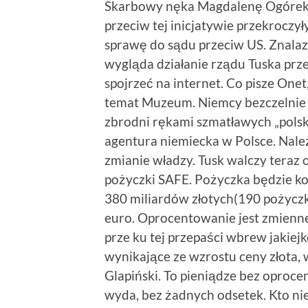
Skarbowy nęka Magdalenę Ogórek kon
przeciw tej inicjatywie przekroczy
sprawę do sądu przeciw US. Znalaz
wygląda działanie rządu Tuska prze
spojrzeć na internet. Co pisze Onet
temat Muzeum. Niemcy bezczelnie 
zbrodni rękami szmatławych „polski
agentura niemiecka w Polsce. Należ
zmianie władzy. Tusk walczy teraz
pożyczki SAFE. Pożyczka będzie ko
380 miliardów złotych(190 pożyczki
euro. Oprocentowanie jest zmienne
prze ku tej przepaści wbrew jakiejk
wynikające ze wzrostu ceny złota,
Glapiński. To pieniądze bez oproce
wyda, bez żadnych odsetek. Kto nie