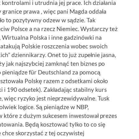
trolami i utrudnia jej prace. Ich działania
ły granice prawa , więc pani Magda oddała
ło to pozytywny odzew w sądzie. Tak
ciw Polsce a na rzecz Niemiec. Wystarczy też
, Wirtualna Polska i inne gadzinówki na
atakują Polskie roszczenia wobec swoich
ch” dziennikarzy. Onet to już zupełnie jasna,
y jak najszybciej zamknąć ten biznes po
 o pieniądze für Deutschland za pomocą
sztowała Polskę razem z odsetkami około
 i 190 odsetek). Zakładając stabilny kurs
, więc ryzyko jest nieprzewidywalne. Tusk
olwiek logice. Są pieniądze w NBP,
 w które z dużym sukcesem inwestował prezes
ntowania. Będą kosztować tylko to co się
 chce skorzystać z tej oczywistej