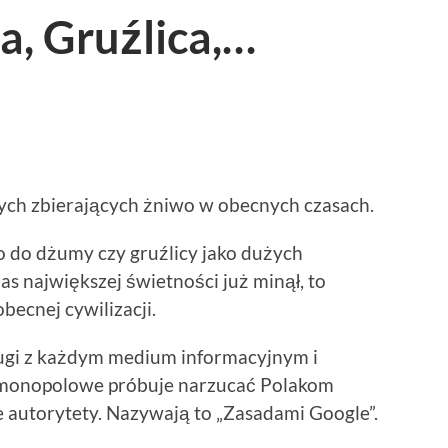
a, Gruźlica,…
ych zbierających żniwo w obecnych czasach.
o do dżumy czy gruźlicy jako dużych
as największej świetności już minął, to
ecnej cywilizacji.
ługi z każdym medium informacyjnym i
monopolowe próbuje narzucać Polakom
e autorytety. Nazywają to „Zasadami Google”.