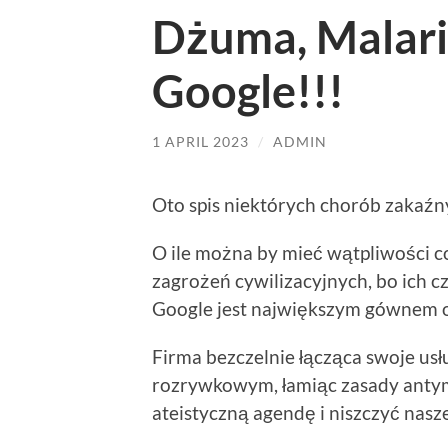
Dżuma, Malari
Google!!!
1 APRIL 2023
/
ADMIN
Oto spis niektórych chorób zakaźn
O ile można by mieć wątpliwości c
zagrożeń cywilizacyjnych, bo ich cz
Google jest największym gównem ob
Firma bezczelnie łącząca swoje us
rozrywkowym, łamiąc zasady anty
ateistyczną agendę i niszczyć nasz