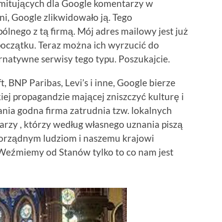
mitujących dla Google komentarzy w
ni, Google zlikwidowało ją. Tego
ólnego z tą firmą. Mój adres mailowy jest już
początku. Teraz można ich wyrzucić do
rnatywne serwisy tego typu. Poszukajcie.
t, BNP Paribas, Levi’s i inne, Google bierze
ej propagandzie mającej zniszczyć kulturę i
ania godna firma zatrudnia tzw. lokalnych
rzy , którzy według własnego uznania piszą
porządnym ludziom i naszemu krajowi
 Weźmiemy od Stanów tylko to co nam jest