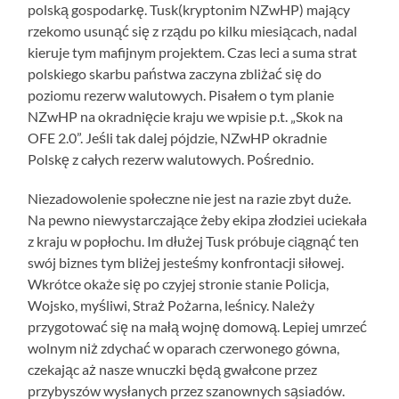
polską gospodarkę. Tusk(kryptonim NZwHP) mający
rzekomo usunąć się z rządu po kilku miesiącach, nadal
kieruje tym mafijnym projektem. Czas leci a suma strat
polskiego skarbu państwa zaczyna zbliżać się do
poziomu rezerw walutowych. Pisałem o tym planie
NZwHP na okradnięcie kraju we wpisie p.t. „Skok na
OFE 2.0”. Jeśli tak dalej pójdzie, NZwHP okradnie
Polskę z całych rezerw walutowych. Pośrednio.
Niezadowolenie społeczne nie jest na razie zbyt duże.
Na pewno niewystarczające żeby ekipa złodziei uciekała
z kraju w popłochu. Im dłużej Tusk próbuje ciągnąć ten
swój biznes tym bliżej jesteśmy konfrontacji siłowej.
Wkrótce okaże się po czyjej stronie stanie Policja,
Wojsko, myśliwi, Straż Pożarna, leśnicy. Należy
przygotować się na małą wojnę domową. Lepiej umrzeć
wolnym niż zdychać w oparach czerwonego gówna,
czekając aż nasze wnuczki będą gwałcone przez
przybyszów wysłanych przez szanownych sąsiadów.