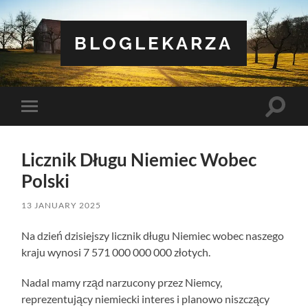
BLOGLEKARZA
Toggle
Toggle
search
mobile
field
menu
Licznik Długu Niemiec Wobec
Polski
13 JANUARY 2025
Na dzień dzisiejszy licznik długu Niemiec wobec naszego
kraju wynosi 7 571 000 000 000 złotych.
Nadal mamy rząd narzucony przez Niemcy,
reprezentujący niemiecki interes i planowo niszczący