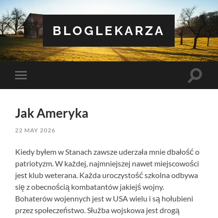
BLOGLEKARZA
Toggle
Toggle
search
mobile
field
menu
Jak Ameryka
22 MAY 2026
Kiedy byłem w Stanach zawsze uderzała mnie dbałość o
patriotyzm. W każdej, najmniejszej nawet miejscowości
jest klub weterana. Każda uroczystość szkolna odbywa
się z obecnością kombatantów jakiejś wojny.
Bohaterów wojennych jest w USA wielu i są hołubieni
przez społeczeństwo. Służba wojskowa jest drogą