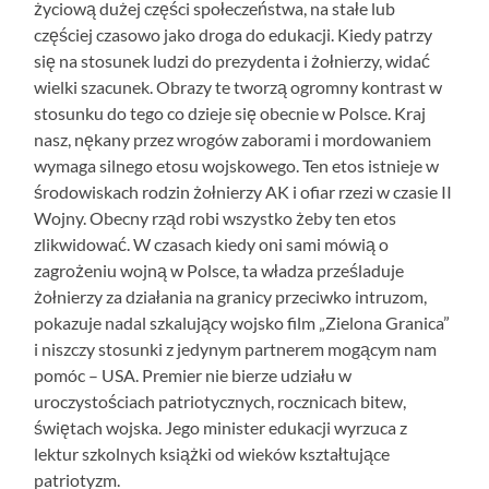
życiową dużej części społeczeństwa, na stałe lub
częściej czasowo jako droga do edukacji. Kiedy patrzy
się na stosunek ludzi do prezydenta i żołnierzy, widać
wielki szacunek. Obrazy te tworzą ogromny kontrast w
stosunku do tego co dzieje się obecnie w Polsce. Kraj
nasz, nękany przez wrogów zaborami i mordowaniem
wymaga silnego etosu wojskowego. Ten etos istnieje w
środowiskach rodzin żołnierzy AK i ofiar rzezi w czasie II
Wojny. Obecny rząd robi wszystko żeby ten etos
zlikwidować. W czasach kiedy oni sami mówią o
zagrożeniu wojną w Polsce, ta władza prześladuje
żołnierzy za działania na granicy przeciwko intruzom,
pokazuje nadal szkalujący wojsko film „Zielona Granica”
i niszczy stosunki z jedynym partnerem mogącym nam
pomóc – USA. Premier nie bierze udziału w
uroczystościach patriotycznych, rocznicach bitew,
świętach wojska. Jego minister edukacji wyrzuca z
lektur szkolnych książki od wieków kształtujące
patriotyzm.