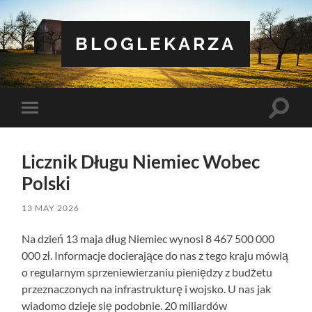
BLOGLEKARZA
Toggle
Toggle
search
mobile
field
menu
Licznik Długu Niemiec Wobec
Polski
13 MAY 2026
Na dzień 13 maja dług Niemiec wynosi 8 467 500 000
000 zł. Informacje docierające do nas z tego kraju mówią
o regularnym sprzeniewierzaniu pieniędzy z budżetu
przeznaczonych na infrastrukturę i wojsko. U nas jak
wiadomo dzieje się podobnie. 20 miliardów