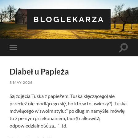
BLOGLEKARZA
Toggle
Toggle
search
mobile
field
menu
Diabeł u Papieża
8 MAY 2026
Są zdjęcia Tuska z papieżem. Tuska klęczącego(ale
przecież nie modlącego się, bo kto w to uwierzy?). Tuska
mówiącego w swoim stylu:” po długim namyśle, mówię
to z pełnym przekonaniem, biorę całkowitą
odpowiedzialność za…” itd.