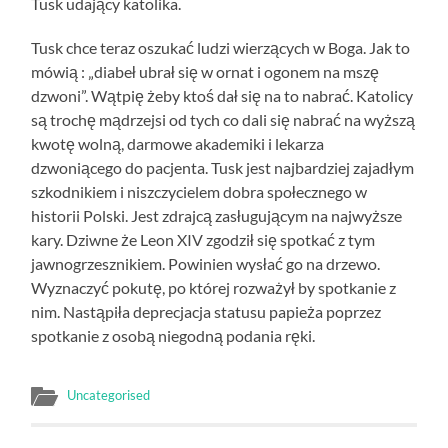
Tusk udający katolika.
Tusk chce teraz oszukać ludzi wierzących w Boga. Jak to
mówią : „diabeł ubrał się w ornat i ogonem na mszę
dzwoni”. Wątpię żeby ktoś dał się na to nabrać. Katolicy
są trochę mądrzejsi od tych co dali się nabrać na wyższą
kwotę wolną, darmowe akademiki i lekarza
dzwoniącego do pacjenta. Tusk jest najbardziej zajadłym
szkodnikiem i niszczycielem dobra społecznego w
historii Polski. Jest zdrajcą zasługującym na najwyższe
kary. Dziwne że Leon XIV zgodził się spotkać z tym
jawnogrzesznikiem. Powinien wysłać go na drzewo.
Wyznaczyć pokutę, po której rozważył by spotkanie z
nim. Nastąpiła deprecjacja statusu papieża poprzez
spotkanie z osobą niegodną podania ręki.
Uncategorised