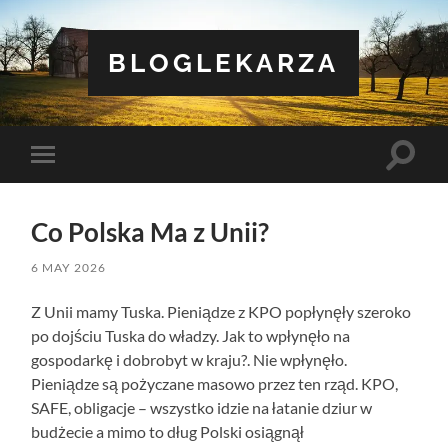
BLOGLEKARZA
Toggle
Toggle
search
mobile
field
menu
Co Polska Ma z Unii?
6 MAY 2026
Z Unii mamy Tuska. Pieniądze z KPO popłynęły szeroko
po dojściu Tuska do władzy. Jak to wpłynęło na
gospodarkę i dobrobyt w kraju?. Nie wpłynęło.
Pieniądze są pożyczane masowo przez ten rząd. KPO,
SAFE, obligacje – wszystko idzie na łatanie dziur w
budżecie a mimo to dług Polski osiągnął