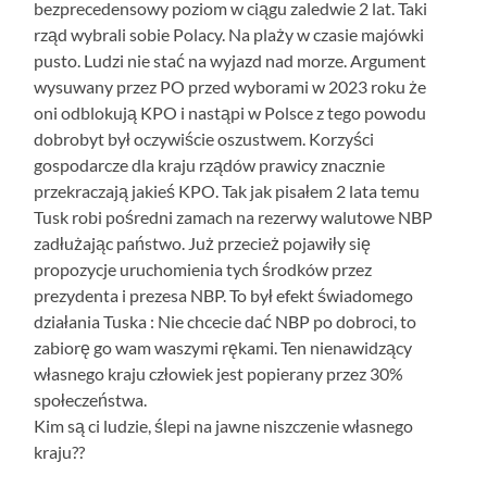
bezprecedensowy poziom w ciągu zaledwie 2 lat. Taki
rząd wybrali sobie Polacy. Na plaży w czasie majówki
pusto. Ludzi nie stać na wyjazd nad morze. Argument
wysuwany przez PO przed wyborami w 2023 roku że
oni odblokują KPO i nastąpi w Polsce z tego powodu
dobrobyt był oczywiście oszustwem. Korzyści
gospodarcze dla kraju rządów prawicy znacznie
przekraczają jakieś KPO. Tak jak pisałem 2 lata temu
Tusk robi pośredni zamach na rezerwy walutowe NBP
zadłużając państwo. Już przecież pojawiły się
propozycje uruchomienia tych środków przez
prezydenta i prezesa NBP. To był efekt świadomego
działania Tuska : Nie chcecie dać NBP po dobroci, to
zabiorę go wam waszymi rękami. Ten nienawidzący
własnego kraju człowiek jest popierany przez 30%
społeczeństwa.
Kim są ci ludzie, ślepi na jawne niszczenie własnego
kraju??