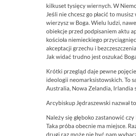
kilkuset tysięcy wiernych. W Niem
Jeśli nie chcesz go płacić to musis
wierzysz w Boga. Wielu ludzi, naw
obiekcje przed podpisaniem aktu ap
kościoła niemieckiego przyciągnię
akceptacji grzechu i bezczeszcze
Jak widać trudno jest oszukać Boga
Krótki przegląd daje pewne pojęci
ideologii neomarksistowskich. To są
Australia, Nowa Zelandia, Irlandia
Arcybiskup Jędraszewski nazwał to
Należy się głęboko zastanowić czy
Taka próba obecnie ma miejsce. Ra
drugi raz może nie być nam wybaczo