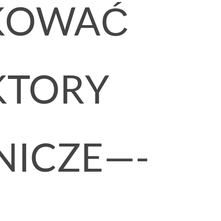
OWAĆ
TORY
ICZE—-