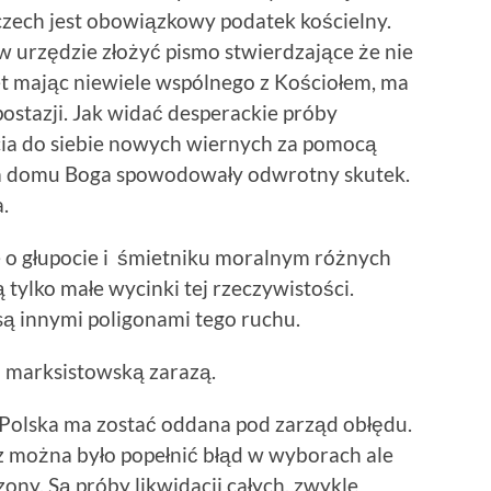
czech jest obowiązkowy podatek kościelny.
z w urzędzie złożyć pismo stwierdzające że nie
et mając niewiele wspólnego z Kościołem, ma
ostazji. Jak widać desperackie próby
cia do siebie nowych wiernych za pomocą
nia domu Boga spowodowały odwrotny skutek.
.
e o głupocie i śmietniku moralnym różnych
 tylko małe wycinki tej rzeczywistości.
 są innymi poligonami tego ruchu.
 marksistowską zarazą.
 Polska ma zostać oddana pod zarząd obłędu.
z można było popełnić błąd w wyborach ale
ny. Są próby likwidacji całych, zwykle