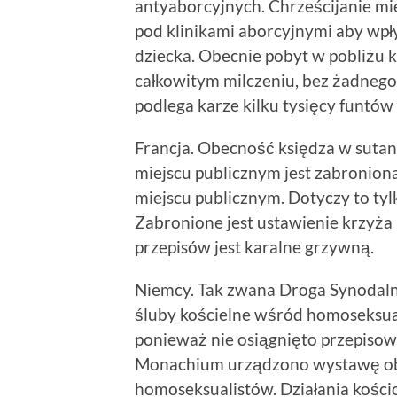
antyaborcyjnych. Chrześcijanie mie
pod klinikami aborcyjnymi aby wpł
dziecka. Obecnie pobyt w pobliżu kl
całkowitym milczeniu, bez żadnego
podlega karze kilku tysięcy funtów
Francja. Obecność księdza w suta
miejscu publicznym jest zabronion
miejscu publicznym. Dotyczy to ty
Zabronione jest ustawienie krzyża
przepisów jest karalne grzywną.
Niemcy. Tak zwana Droga Synodaln
śluby kościelne wśród homoseksua
ponieważ nie osiągnięto przepisow
Monachium urządzono wystawę ob
homoseksualistów. Działania kości