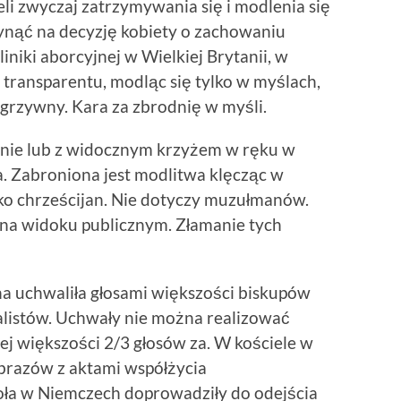
li zwyczaj zatrzymywania się i modlenia się
ynąć na decyzję kobiety o zachowaniu
iniki aborcyjnej w Wielkiej Brytanii, w
 transparentu, modląc się tylko w myślach,
 grzywny. Kara za zbrodnię w myśli.
nnie lub z widocznym krzyżem w ręku w
a. Zabroniona jest modlitwa klęcząc w
lko chrześcijan. Nie dotyczy muzułmanów.
 na widoku publicznym. Złamanie tych
a uchwaliła głosami większości biskupów
listów. Uchwały nie można realizować
ej większości 2/3 głosów za. W kościele w
razów z aktami współżycia
oła w Niemczech doprowadziły do odejścia