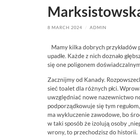
Marksistowsk
8 MARCH 2024
/
ADMIN
Mamy kilka dobrych przykładów pa
upadłe. Każde z nich doznało głębs
się one poligonem doświadczalny
Zacznijmy od Kanady. Rozpowszech
sieć toalet dla różnych płci. Wp
uwzględniać nowe nazewnictwo now
podporządkowuje się tym regułom,
ma wykluczenie zawodowe, bo śro
w taki sposób że izolują osoby „ni
wrony, to przechodzisz do historii.