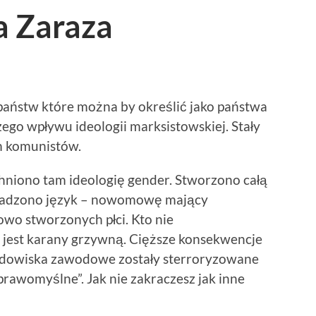
a Zaraza
ństw które można by określić jako państwa
zego wpływu ideologii marksistowskiej. Stały
m komunistów.
niono tam ideologię gender. Stworzono całą
rowadzono język – nowomowę mający
o stworzonych płci. Kto nie
 jest karany grzywną. Cięższe konsekwencje
dowiska zawodowe zostały sterroryzowane
eprawomyślne”. Jak nie zakraczesz jak inne