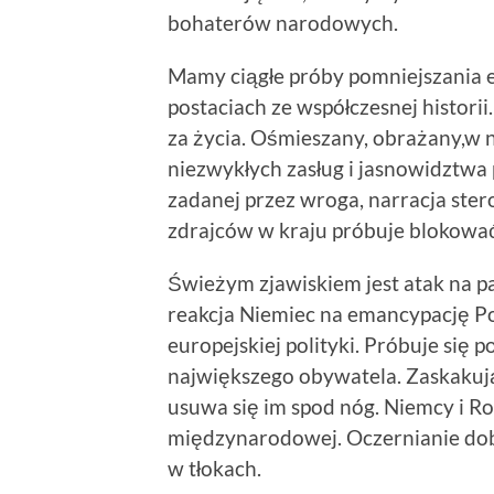
bohaterów narodowych.
Mamy ciągłe próby pomniejszania e
postaciach ze współczesnej histori
za życia. Ośmieszany, obrażany,w
niezwykłych zasług i jasnowidztwa
zadanej przez wroga, narracja ster
zdrajców w kraju próbuje blokować
Świeżym zjawiskiem jest atak na pap
reakcja Niemiec na emancypację Pol
europejskiej polityki. Próbuje się 
największego obywatela. Zaskakują
usuwa się im spod nóg. Niemcy i Ro
międzynarodowej. Oczernianie dob
w tłokach.