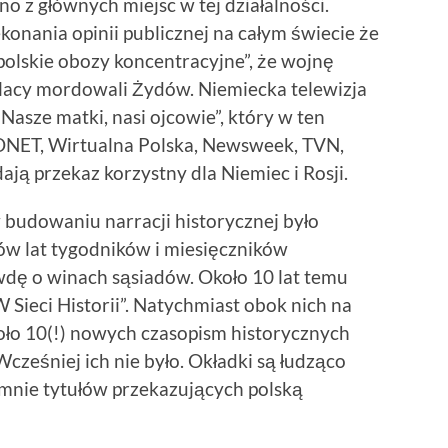
dno z głównych miejsc w tej działalności.
onania opinii publicznej na całym świecie że
polskie obozy koncentracyjne”, że wojnę
Polacy mordowali Żydów. Niemiecka telewizja
asze matki, nasi ojcowie”, który w ten
 ONET, Wirtualna Polska, Newsweek, TVN,
dają przekaz korzystny dla Niemiec i Rosji.
udowaniu narracji historycznej było
ów lat tygodników i miesięczników
dę o winach sąsiadów. Około 10 lat temu
W Sieci Historii”. Natychmiast obok nich na
oło 10(!) nowych czasopism historycznych
ześniej ich nie było. Okładki są łudząco
nie tytułów przekazujących polską