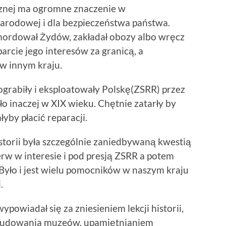
znej ma ogromne znaczenie w
arodowej i dla bezpieczeństwa państwa.
mordował Żydów, zakładał obozy albo wręcz
arcie jego interesów za granicą, a
w innym kraju.
 ograbiły i eksploatowały Polskę(ZSRR) przez
yło inaczej w XIX wieku. Chętnie zatarły by
yby płacić reparacji.
storii była szczególnie zaniedbywaną kwestią
rw w interesie i pod presją ZSRR a potem
. Było i jest wielu pomocników w naszym kraju
.
powiadał się za zniesieniem lekcji historii,
budowania muzeów, upamiętnianiem