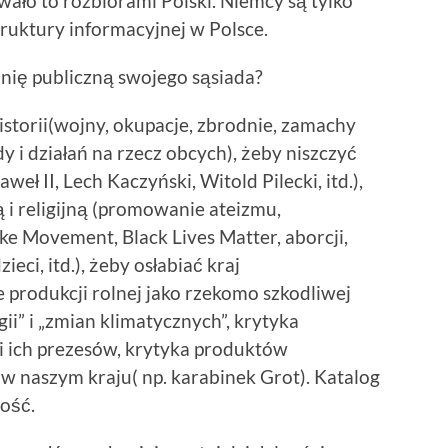
ało to rozbiorami Polski. Niemcy są tylko
truktury informacyjnej w Polsce.
inię publiczną swojego sąsiada?
historii(wojny, okupacje, zbrodnie, zamachy
 i działań na rzecz obcych), żeby niszczyć
 II, Lech Kaczyński, Witold Pilecki, itd.),
i religijną (promowanie ateizmu,
ke Movement, Black Lives Matter, aborcji,
ieci, itd.), żeby osłabiać kraj
 produkcji rolnej jako rzekomo szkodliwej
gii” i „zmian klimatycznych”, krytyka
 i ich prezesów, krytyka produktów
naszym kraju( np. karabinek Grot). Katalog
ość.