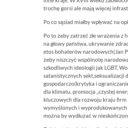
inne kraje. W XVIII wieku zaowocow
trochę gorsi ale mają więcej infras
Po co sąsiad miałby wpływać na op
Po to żeby zatrzeć złe wrażenia z 
na głowy państwa, ukrywanie zdrady
etos bohaterów narodowych(Jan Paweł
żeby niszczyć wspólnotę narodową 
szkodliwych ideologii jak LGBT, Wo
satanistycznych sekt,seksualizacji dz
gospodarczo(krytyka i ograniczanie
dla klimatu, promocja „czystej ener
kluczowych dla rozwoju kraju firm
wymyślonych i wyprodukowanych w 
można by wydłużać w nieskończon