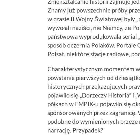
Zniekształcanie historii zajmuje je
Znamy już powszechnie próby przek
w czasie II Wojny Światowej były „
wywołali naziści, nie Niemcy, że 
państwowa wyprodukowała serial „N
sposób oczernia Polaków. Portale
Polsat, niektóre stacje radiowe, po
Charakterystycznym momentem w b
powstanie pierwszych od dziesiątk
historycznych przekazujących praw
pojawiło się „Dorzeczy Historia” i „
półkach w EMPIK-u pojawiło się ok
sponsorowanych przez zagranicę. Wc
podobne do wymienionych przeze m
narrację. Przypadek?