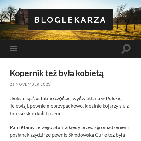
BLOGLEKARZA
Toggle
Toggle
search
mobile
field
menu
Kopernik też była kobietą
21 NOVEMBER 2023
„Seksmisja”, ostatnio częściej wyświetlana w Polskiej
Telewizji, pewnie nieprzypadkowo, idealnie kojarzy się z
brukselskim kołchozem.
Pamiętamy Jerzego Stuhra kiedy przed zgromadzeniem
posłanek szydził że pewnie Skłodowska Curie też była