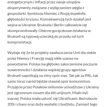
energetycznym i inflacji przez swoje utopijne
eksperymenty związane z wyłączaniem węgla z
gospodarki. Symbioza Niemiec z Rosją dopełniła
głębokości kryzysu. Konsekwencją tych działań jest
wojna w Ukrainie. Bruksela i Berlin całkowicie się
skompromitowały. Obecne gorączkowe działania w
Brukseli są typową ucieczką do przodu od tych
kompromitacji.
Wydaje się że te projekty zawłaszczenia Unii dla siebie
przez Niemcy i Francję mają nikłe szanse na
powodzenie. Polska ma głęboko zakorzenione poczucie
suwerenności i działania wąskiej grupy agentów
Brukseli napotkają na silny opór mas. Tak jak za PRL, tak
samo teraz naród będzie stawiał opór komunistom.
Przyjęcie przez Polaków milionów uchodźców z Ukrainy
jest ogromnym ciosem dla elit unijnych. Miało być
inaczej. Polska miała udusić się Ukraińcami. Bezrobocie
20% i chaos oraz duże wydatki z budżetu. Zamiast tego