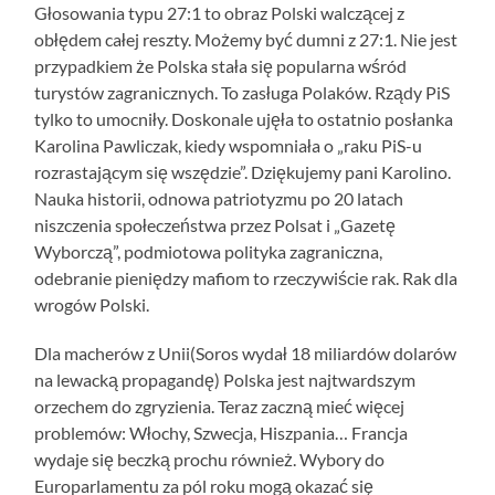
Głosowania typu 27:1 to obraz Polski walczącej z
obłędem całej reszty. Możemy być dumni z 27:1. Nie jest
przypadkiem że Polska stała się popularna wśród
turystów zagranicznych. To zasługa Polaków. Rządy PiS
tylko to umocniły. Doskonale ujęła to ostatnio posłanka
Karolina Pawliczak, kiedy wspomniała o „raku PiS-u
rozrastającym się wszędzie”. Dziękujemy pani Karolino.
Nauka historii, odnowa patriotyzmu po 20 latach
niszczenia społeczeństwa przez Polsat i „Gazetę
Wyborczą”, podmiotowa polityka zagraniczna,
odebranie pieniędzy mafiom to rzeczywiście rak. Rak dla
wrogów Polski.
Dla macherów z Unii(Soros wydał 18 miliardów dolarów
na lewacką propagandę) Polska jest najtwardszym
orzechem do zgryzienia. Teraz zaczną mieć więcej
problemów: Włochy, Szwecja, Hiszpania… Francja
wydaje się beczką prochu również. Wybory do
Europarlamentu za pól roku mogą okazać się