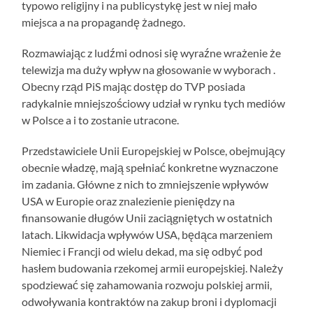
typowo religijny i na publicystykę jest w niej mało
miejsca a na propagandę żadnego.
Rozmawiając z ludźmi odnosi się wyraźne wrażenie że
telewizja ma duży wpływ na głosowanie w wyborach .
Obecny rząd PiS mając dostęp do TVP posiada
radykalnie mniejszościowy udział w rynku tych mediów
w Polsce a i to zostanie utracone.
Przedstawiciele Unii Europejskiej w Polsce, obejmujący
obecnie władzę, mają spełniać konkretne wyznaczone
im zadania. Główne z nich to zmniejszenie wpływów
USA w Europie oraz znalezienie pieniędzy na
finansowanie długów Unii zaciągniętych w ostatnich
latach. Likwidacja wpływów USA, będąca marzeniem
Niemiec i Francji od wielu dekad, ma się odbyć pod
hasłem budowania rzekomej armii europejskiej. Należy
spodziewać się zahamowania rozwoju polskiej armii,
odwoływania kontraktów na zakup broni i dyplomacji