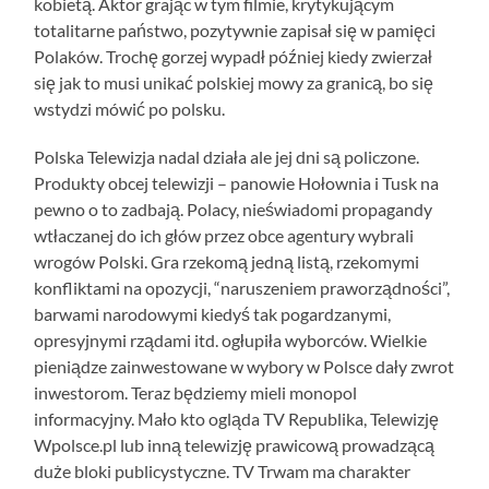
kobietą. Aktor grając w tym filmie, krytykującym
totalitarne państwo, pozytywnie zapisał się w pamięci
Polaków. Trochę gorzej wypadł później kiedy zwierzał
się jak to musi unikać polskiej mowy za granicą, bo się
wstydzi mówić po polsku.
Polska Telewizja nadal działa ale jej dni są policzone.
Produkty obcej telewizji – panowie Hołownia i Tusk na
pewno o to zadbają. Polacy, nieświadomi propagandy
wtłaczanej do ich głów przez obce agentury wybrali
wrogów Polski. Gra rzekomą jedną listą, rzekomymi
konfliktami na opozycji, “naruszeniem praworządności”,
barwami narodowymi kiedyś tak pogardzanymi,
opresyjnymi rządami itd. ogłupiła wyborców. Wielkie
pieniądze zainwestowane w wybory w Polsce dały zwrot
inwestorom. Teraz będziemy mieli monopol
informacyjny. Mało kto ogląda TV Republika, Telewizję
Wpolsce.pl lub inną telewizję prawicową prowadzącą
duże bloki publicystyczne. TV Trwam ma charakter