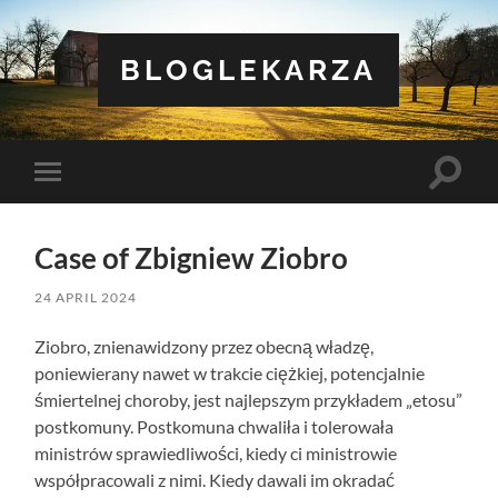
BLOGLEKARZA
Toggle
Toggle
search
mobile
field
menu
Case of Zbigniew Ziobro
24 APRIL 2024
Ziobro, znienawidzony przez obecną władzę,
poniewierany nawet w trakcie ciężkiej, potencjalnie
śmiertelnej choroby, jest najlepszym przykładem „etosu”
postkomuny. Postkomuna chwaliła i tolerowała
ministrów sprawiedliwości, kiedy ci ministrowie
współpracowali z nimi. Kiedy dawali im okradać