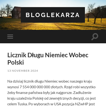
BLOGLEKARZA
Toggle
Toggle
search
mobile
field
menu
Licznik Długu Niemiec Wobec
Polski
13 NOVEMBER 2024
Na dzisiaj licznik długu Niemiec wobec naszego kraju
wynosi 7 554 000 000 000 złotych. Rząd robi wszystko
żeby finanse państwa były jak najgorsze. Zadłużenie
kraju uzależnia Polskę od zewnętrznych decyzji, co jest
celem Tuska. Po wyborach w USA pozycja NZwHP jest