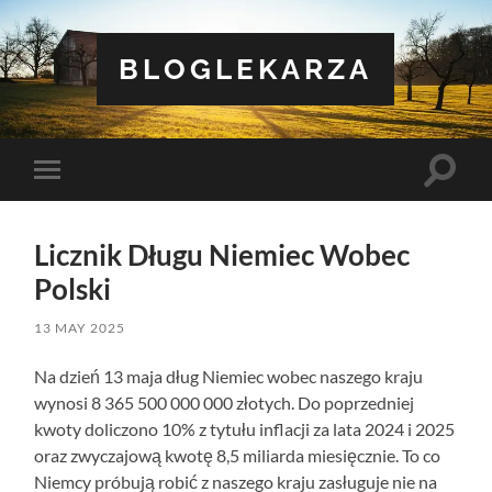
BLOGLEKARZA
Toggle
Toggle
search
mobile
field
menu
Licznik Długu Niemiec Wobec
Polski
13 MAY 2025
Na dzień 13 maja dług Niemiec wobec naszego kraju
wynosi 8 365 500 000 000 złotych. Do poprzedniej
kwoty doliczono 10% z tytułu inflacji za lata 2024 i 2025
oraz zwyczajową kwotę 8,5 miliarda miesięcznie. To co
Niemcy próbują robić z naszego kraju zasługuje nie na