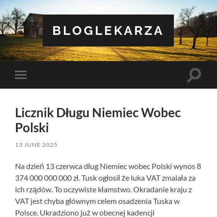
BLOGLEKARZA
Toggle
Toggle
search
mobile
field
menu
Licznik Długu Niemiec Wobec
Polski
13 JUNE 2025
Na dzień 13 czerwca dług Niemiec wobec Polski wynos 8
374 000 000 000 zł. Tusk ogłosił że luka VAT zmalała za
ich rządów. To oczywiste kłamstwo. Okradanie kraju z
VAT jest chyba głównym celem osadzenia Tuska w
Polsce. Ukradziono już w obecnej kadencji