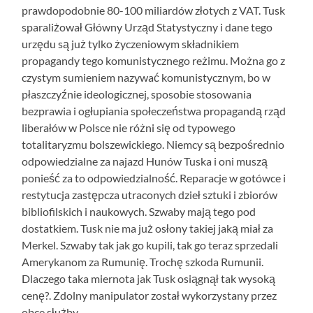
prawdopodobnie 80-100 miliardów złotych z VAT. Tusk
sparaliżował Główny Urząd Statystyczny i dane tego
urzędu są już tylko życzeniowym składnikiem
propagandy tego komunistycznego reżimu. Można go z
czystym sumieniem nazywać komunistycznym, bo w
płaszczyźnie ideologicznej, sposobie stosowania
bezprawia i ogłupiania społeczeństwa propagandą rząd
liberałów w Polsce nie różni się od typowego
totalitaryzmu bolszewickiego. Niemcy są bezpośrednio
odpowiedzialne za najazd Hunów Tuska i oni muszą
ponieść za to odpowiedzialność. Reparacje w gotówce i
restytucja zastępcza utraconych dzieł sztuki i zbiorów
bibliofilskich i naukowych. Szwaby mają tego pod
dostatkiem. Tusk nie ma już osłony takiej jaką miał za
Merkel. Szwaby tak jak go kupili, tak go teraz sprzedali
Amerykanom za Rumunię. Trochę szkoda Rumunii.
Dlaczego taka miernota jak Tusk osiągnął tak wysoką
cenę?. Zdolny manipulator został wykorzystany przez
obce służby.