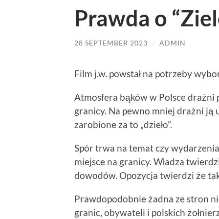
Prawda o “Ziel
28 SEPTEMBER 2023
/
ADMIN
Film j.w. powstał na potrzeby wyb
Atmosfera bąków w Polsce drażni p
granicy. Na pewno mniej drażni ją
zarobione za to „dzieło”.
Spór trwa na temat czy wydarzenia
miejsce na granicy. Władza twierdzi
dowodów. Opozycja twierdzi że tak 
Prawdopodobnie żadna ze stron n
granic, obywateli i polskich żołnie