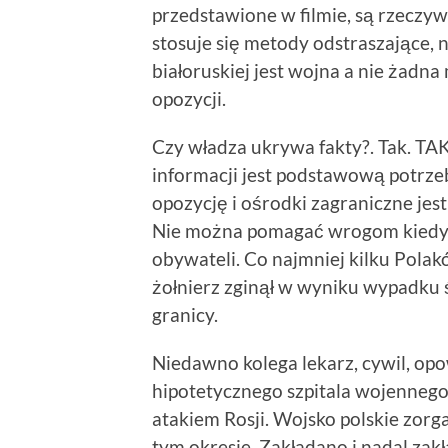
przedstawione w filmie, są rzeczywi
stosuje się metody odstraszające, n
białoruskiej jest wojna a nie żadna
opozycji.
Czy władza ukrywa fakty?. Tak. 
informacji jest podstawową potrze
opozycję i ośrodki zagraniczne jest
Nie można pomagać wrogom kiedy g
obywateli. Co najmniej kilku Polak
żołnierz zginął w wyniku wypadku 
granicy.
Niedawno kolega lekarz, cywil, opo
hipotetycznego szpitala wojennego 
atakiem Rosji. Wojsko polskie zorg
tym okresie. Zakładano i nadal zak