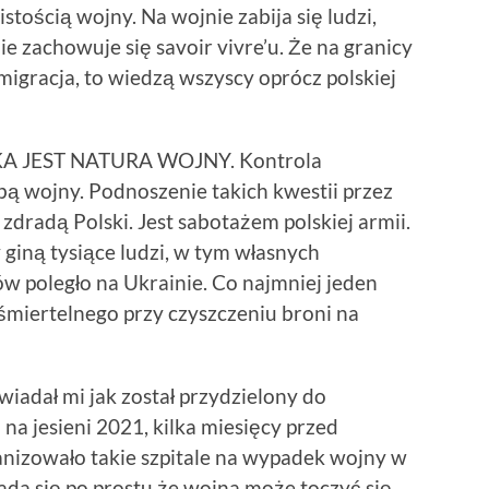
stością wojny. Na wojnie zabija się ludzi,
ie zachowuje się savoir vivre’u. Że na granicy
 migracja, to wiedzą wszyscy oprócz polskiej
TAKA JEST NATURA WOJNY. Kontrola
bą wojny. Podnoszenie takich kwestii przez
 zdradą Polski. Jest sabotażem polskiej armii.
iną tysiące ludzi, w tym własnych
ów poległo na Ukrainie. Co najmniej jeden
śmiertelnego przy czyszczeniu broni na
wiadał mi jak został przydzielony do
na jesieni 2021, kilka miesięcy przed
anizowało takie szpitale na wypadek wojny w
łada się po prostu że wojna może toczyć się